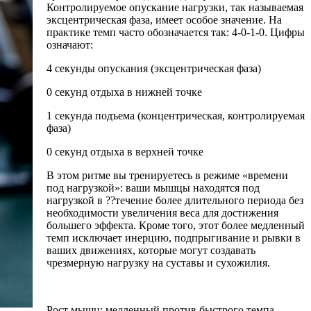
Контролируемое опускание нагрузки, так называемая
эксцентрическая фаза, имеет особое значение. На
практике темп часто обозначается так: 4-0-1-0. Цифры
означают:
4 секунды опускания (эксцентрическая фаза)
0 секунд отдыха в нижней точке
1 секунда подъема (концентрическая, контролируемая
фаза)
0 секунд отдыха в верхней точке
В этом ритме вы тренируетесь в режиме «времени
под нагрузкой»: ваши мышцы находятся под
нагрузкой в ??течение более длительного периода без
необходимости увеличения веса для достижения
большего эффекта. Кроме того, этот более медленный
темп исключает инерцию, подпрыгивание и рывки в
ваших движениях, которые могут создавать
чрезмерную нагрузку на суставы и сухожилия.
Рост мышц: медленный против быстрого темпа