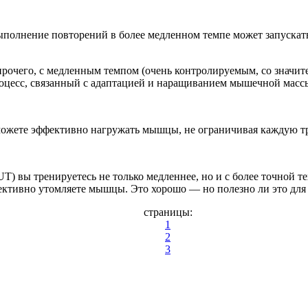
ыполнение повторений в более медленном темпе может запускать
рочего, с медленным темпом (очень контролируемым, со значит
оцесс, связанный с адаптацией и наращиванием мышечной массы
можете эффективно нагружать мышцы, не ограничивая каждую т
T) вы тренируетесь не только медленнее, но и с более точной те
ективно утомляете мышцы. Это хорошо — но полезно ли это для
страницы:
1
2
3