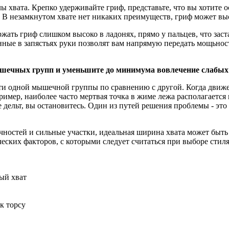
хвата. Крепко удерживайте гриф, представьте, что вы хотите ос
. В незамкнутом хвате нет никаких преимуществ, гриф может вы
держать гриф слишком высоко в ладонях, прямо у пальцев, что зас
ные в запястьях руки позволят вам напрямую передать мощьнос
шечных групп и уменьшите до минимума вовлечение слабых 
ти одной мышечной группы по сравнению с другой. Когда движен
имер, наиболее часто мертвая точка в жиме лежа располагается
ее дельт, вы остановитесь. Один из путей решения проблемы - э
чностей и сильные участки, идеальная ширина хвата может быть д
еских факторов, с которыми следует считаться при выборе стиля
ый хват
к торсу