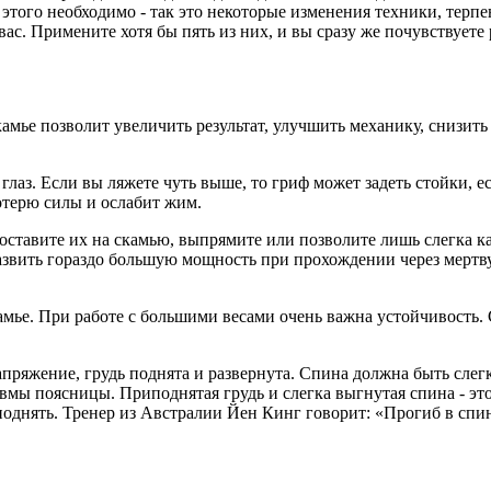
 этого необходимо - так это некоторые изменения техники, терпе
вас. Примените хотя бы пять из них, и вы сразу же почувствуете 
амье позволит увеличить результат, улучшить механику, снизит
лаз. Если вы ляжете чуть выше, то гриф может задеть стойки, есл
отерю силы и ослабит жим.
 поставите их на скамью, выпрямите или позволите лишь слегка к
развить гораздо большую мощность при прохождении через мертву
камье. При работе с большими весами очень важна устойчивость
пряжение, грудь поднята и развернута. Спина должна быть слег
вмы поясницы. Приподнятая грудь и слегка выгнутая спина - эт
 поднять. Тренер из Австралии Йен Кинг говорит: «Прогиб в сп