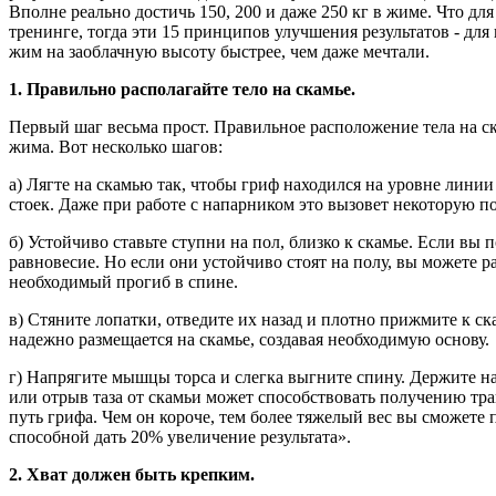
Вполне реально достичь 150, 200 и даже 250 кг в жиме. Что для
тренинге, тогда эти 15 принципов улучшения результатов - для 
жим на заоблачную высоту быстрее, чем даже мечтали.
1. Правильно располагайте тело на скамье.
Первый шаг весьма прост. Правильное расположение тела на ск
жима. Вот несколько шагов:
а) Лягте на скамью так, чтобы гриф находился на уровне линии г
стоек. Даже при работе с напарником это вызовет некоторую п
б) Устойчиво ставьте ступни на пол, близко к скамье. Если вы
равновесие. Но если они устойчиво стоят на полу, вы можете 
необходимый прогиб в спине.
в) Стяните лопатки, отведите их назад и плотно прижмите к с
надежно размещается на скамье, создавая необходимую основу.
г) Напрягите мышцы торса и слегка выгните спину. Держите на
или отрыв таза от скамьи может способствовать получению тра
путь грифа. Чем он короче, тем более тяжелый вес вы сможете
способной дать 20% увеличение результата».
2. Хват должен быть крепким.