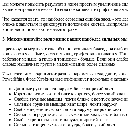
Вы можете повысить результат в жиме простым увеличение силы 
выше контроль над весом. Всегда обхватывайте гриф пальцами
Что касается хвата, то наиболее серьезная ошибка здесь - это 
ближе к запястьям и фиксируйте положение кистей. Выпрямлен
кисти часто помогают избежать травм.
3. Максимизируйте включение ваших наиболее сильных мы
Пресловутая мертвая точка обычно возникает благодаря слабос
вовлекаются слабые участки мышц, гриф останавливается. Напр
работают меньше, а грудь и трицепсы - больше. Если они слаб
слабых мышечных групп и максимизации более сильных.
Из-за того, что люди имеют разные параметры тела, длину коне
Powerlifting Фрэд Хэтфилд идентифицирует несколько анатомич
Длинные руки: локти наружу, более широкий хват
Короткие руки: локти ближе к корпусу, более узкий хват
Слабые грудные мышцы: локти ближе к корпусу, зауженн
Сильные грудные мышцы: хват шире, локти наружу
Слабые передние дельты: локти наружу, широкий хват
Сильные передние дельты: зауженный хват, локти близко 
Слабые трицепсы: локти наружу, широкий хват
Сильные трицепсы: локти внутрь, более узкий хват