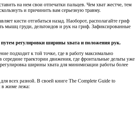
тавить на нем свои отпечатки пальцев. Чем хват жестче, тем
скользнуть и причинить вам серьезную травму.
тавляет кисти отгибаться назад. Наоборот, располагайте гриф
ть мышц груди, дельтоидов и рук на гриф. Зафиксированные
путем регулировки ширины хвата и положения рук.
ие подходит к той точке, где в работу максимально
 в середине траектории движения, где фронтальные дельты уже
то регулировка ширины хвата для минимизации работы более
ля всех разной. В своей книге The Complete Guide to
 в жиме лежа: