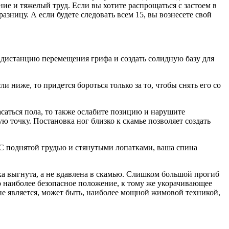
ние и тяжелый труд. Если вы хотите распрощаться с застоем в
разницу. А если будете следовать всем 15, вы вознесете свой
ь дистанцию перемещения грифа и создать солидную базу для
и ниже, то придется бороться только за то, чтобы снять его со
асаться пола, то также ослабите позицию и нарушите
ю точку. Постановка ног близко к скамье позволяет создать
. С поднятой грудью и стянутыми лопатками, ваша спина
ка выгнута, а не вдавлена в скамью. Слишком большой прогиб
о наиболее безопасное положение, к тому же укорачивающее
ине является, может быть, наиболее мощной жимовой техникой,