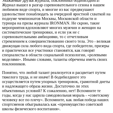
Уважаемые друзья журнала, поклонники бодибилдинга!
Журнал вышел в разгар соревновательного сезона в нашем
любимом виде спорта, и многие из вас предвкушают
удовольствие понаблюдать за очередной яростной схваткой на
подиуме чемпионатов Москвы, Московской области и
турнира на призы журнала IRONMAN. Не скрою, такие
мероприятия вдохновляют многих мужчин и женщин на
систематические тренировки, и если уж не с
соревновательными амбициями, то с отчетливым
стремлением к совершенствованию своего тела. Это - великая
движущая сила любого вида спорта, где победители, призеры
и практически все участники становятся, как говорят
специалисты в области социальной психологии, «ролевыми
моделями». Иными словами, таланты обречены иметь своих
поклонников.
Понятно, что любой талант реализуется и расцветает путем
тяжелого труда, и не иначе! В бодибилдинге это
осуществляется путем упорных тренировок, грамотной диеты
и надлежащего образа жизни. Достаточно ли этих
объективных условий? К сожалению, нет! Вспомните те
годы, когда у нас царила самодовольная мораль - «советскому
человеку все по плечу». Вспомните, как любая победа наших
спортсменов обыгрывалась как «преимущество советской
школы физического воспитания».