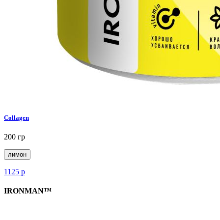
Collagen
200 гр
лимон
1125
р
IRONMAN™