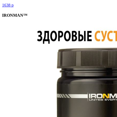
1638
р
IRONMAN™