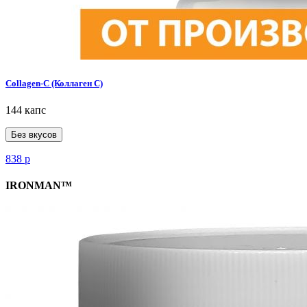
Collagen-C (Коллаген С)
144 капс
Без вкусов
838
р
IRONMAN™