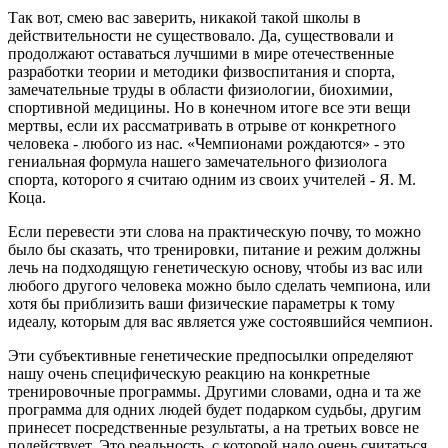
Так вот, смею вас заверить, никакой такой школы в
действительности не существовало. Да, существовали и
продолжают оставаться лучшими в мире отечественные
разработки теории и методики физвоспитания и спорта,
замечательные труды в области физиологии, биохимии,
спортивной медицины. Но в конечном итоге все эти вещи
мертвы, если их рассматривать в отрыве от конкретного
человека - любого из нас. «Чемпионами рождаются» - это
гениальная формула нашего замечательного физиолога
спорта, которого я считаю одним из своих учителей - Я. М.
Коца.
Если перевести эти слова на практическую почву, то можно
было бы сказать, что тренировки, питание и режим должны
лечь на подходящую генетическую основу, чтобы из вас или
любого другого человека можно было сделать чемпиона, или
хотя бы приблизить ваши физические параметры к тому
идеалу, которым для вас является уже состоявшийся чемпион.
Эти субъективные генетические предпосылки определяют
нашу очень специфическую реакцию на конкретные
тренировочные программы. Другими словами, одна и та же
программа для одних людей будет подарком судьбы, другим
принесет посредственные результаты, а на третьих вовсе не
подействует. Это реальность, с которой надо очень считаться,