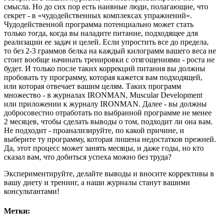
смысла. Но до сих пор есть наивные люди, полагающие, что
секрет - в «чудодейственных комплексах упражнений».
Чудодейственной программа потенциально может стать
только тогда, когда вы наладите питание, подходящее для
реализации ее задач и целей. Если упростить все до предела,
то без 2-3 граммов белка на каждый килограмм вашего веса не
стоит вообще начинать тренировки с отягощениями - роста не
будет. И только после таких коррекций питания вы должны
пробовать ту программу, которая кажется вам подходящей,
или которая отвечает вашим целям. Таких программ
множество - в журналах IRONMAN, Muscular Development
или приложении к журналу IRONMAN. Далее - вы должны
добросовестно отработать по выбранной программе не менее
2 месяцев, чтобы сделать выводы о том, подходит ли она вам.
Не подходит - проанализируйте, по какой причине, и
выберите ту программу, которая лишена недостатков прежней.
Да, этот процесс может занять месяцы, и даже годы, но кто
сказал вам, что добиться успеха можно без труда?
Экспериментируйте, делайте выводы и вносите коррективы в
вашу диету и тренинг, а наши журналы станут вашими
консультантами!
Метки: