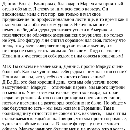
Дэннис Вольф: Во-первых, благодарю Маркуса за приятный
отзыв обо мне. Я слежу за ним всю свою карьеру. Он
вдохновлял меня с тех пор, как только начал свое
продвижение по профессиональной лестнице, в то время как я
выступал на любительском уровне. Не очень многие
немецкие бодибилдеры достигают успеха в Америке и
появляются на обложках американских журналов, но только
не Рул. Его фигуру я не считал образцом для себя, потому что
знаю, что у меня совершенно другое телосложение, и я
никогда не смогу стать таким же большим. Тогда на сцене в
Испании я чувствовал себя рядом с ним совсем крошечным!
MD: Ты совсем не маленький, Дэннис, просто Маркус очень
большой. Как ты чувствовал себя рядом с ним на фотосессии?
Понимал ли ты, что у тебя есть нечто общее с ним?
Д.В.: Да, это был хороший день, хотя мы оба устали после
выступления. Маркус – отличный парень, мы много шутили
и смеялись. У него замечательное чувство юмора, которое
редко встретишь. Фотосессия проходила очень интенсивно,
поэтому времени на разговоры особенно не было. Но общее у
нас безусловно есть – мы ведь живем в Германии. Там к
бодибилдингу относятся не совсем так, как здесь, – мы с этим
сталкиваемся каждый день. Говорят, что мы просто огромные,
тупые и злобные верзилы. В плане фигуры у нас не много
общего. Маркус намного больше меня, не думаю, что я когда-