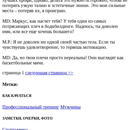
лучших профи, однако, делать это нужно осторожно, чтобы не
потерять узкую талию и эстетичные линии. Это мои сильные
места – потеряв их, я проиграю.
MD: Маркус, как насчет тебя? У тебя одни из самых
потрясающих плеч в бодибилдинге. Надеюсь, ты доволен
ими, или все еще хочешь большего?
М.Р.: Я не доволен ни одной своей частью тела. Если ты
чувствуешь удовлетворение, то теряешь мотивацию.
MD: Да, но твои плечи просто нереальны! Они выглядят как
баскетбольные мячи.
страница
1
следующая страница >>
Метки:
КАК КАЧАТЬСЯ
Профессиональный тренинг
Мужчины
ЗАМЕТКИ, ОЧЕРКИ, ФОТО
Спортсмены