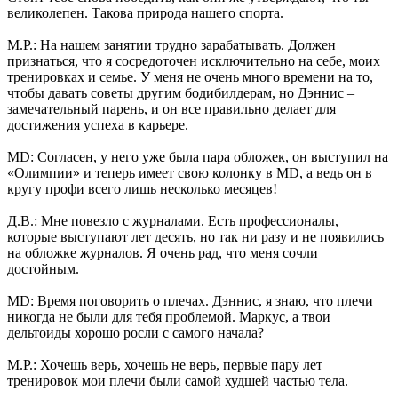
великолепен. Такова природа нашего спорта.
М.Р.: На нашем занятии трудно зарабатывать. Должен
признаться, что я сосредоточен исключительно на себе, моих
тренировках и семье. У меня не очень много времени на то,
чтобы давать советы другим бодибилдерам, но Дэннис –
замечательный парень, и он все правильно делает для
достижения успеха в карьере.
MD: Согласен, у него уже была пара обложек, он выступил на
«Олимпии» и теперь имеет свою колонку в MD, а ведь он в
кругу профи всего лишь несколько месяцев!
Д.В.: Мне повезло с журналами. Есть профессионалы,
которые выступают лет десять, но так ни разу и не появились
на обложке журналов. Я очень рад, что меня сочли
достойным.
MD: Время поговорить о плечах. Дэннис, я знаю, что плечи
никогда не были для тебя проблемой. Маркус, а твои
дельтоиды хорошо росли с самого начала?
М.Р.: Хочешь верь, хочешь не верь, первые пару лет
тренировок мои плечи были самой худшей частью тела.