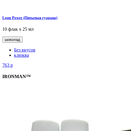
Long Power (Питьевая гуарана)
10 флак х 25 мл
шоколад
Без вкусов
клюква
763
р
IRONMAN™