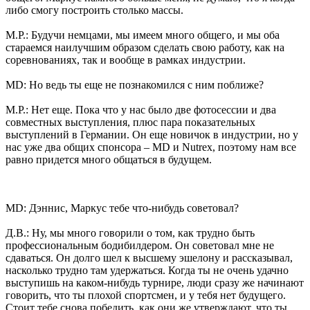
либо смогу построить столько массы.
М.Р.: Будучи немцами, мы имеем много общего, и мы оба
стараемся наилучшим образом сделать свою работу, как на
соревнованиях, так и вообще в рамках индустрии.
MD: Но ведь ты еще не познакомился с ним поближе?
М.Р.: Нет еще. Пока что у нас было две фотосессии и два
совместных выступления, плюс пара показательных
выступлений в Германии. Он еще новичок в индустрии, но у
нас уже два общих спонсора – MD и Nutrex, поэтому нам все
равно придется много общаться в будущем.
MD: Дэннис, Маркус тебе что-нибудь советовал?
Д.В.: Ну, мы много говорили о том, как трудно быть
профессиональным бодибилдером. Он советовал мне не
сдаваться. Он долго шел к высшему эшелону и рассказывал,
насколько трудно там удержаться. Когда ты не очень удачно
выступишь на каком-нибудь турнире, люди сразу же начинают
говорить, что ты плохой спортсмен, и у тебя нет будущего.
Стоит тебе снова победить, как они же утверждают, что ты