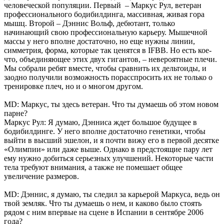
человеческой популяции. Первый – Маркус Рул, ветеран
профессионального бодибилдинга, массивная, живая гора
мышц. Второй – Дэннис Вольф, дебютант, только
начинающий свою профессиональную карьеру. Мышечной
массы у него вполне достаточно, но еще нужны линии,
симметрия, форма, которые так ценятся в IFBB. Но есть кое-
что, объединяющее этих двух гигантов, – невероятные плечи.
Мы собрали ребят вместе, чтобы сравнить их дельтоиды, и
заодно получили возможность порасспросить их не только о
тренировке плеч, но и о многом другом.
MD: Маркус, ты здесь ветеран. Что ты думаешь об этом новом
парне?
Маркус Рул: Я думаю, Дэнниса ждет большое будущее в
бодибилдинге. У него вполне достаточно генетики, чтобы
выйти в высший эшелон, и я почти вижу его в первой десятке
«Олимпии» или даже выше. Однако в предстоящие пару лет
ему нужно добиться серьезных улучшений. Некоторые части
тела требуют внимания, а также не помешает общее
увеличение размеров.
MD: Дэннис, я думаю, ты следил за карьерой Маркуса, ведь он
твой земляк. Что ты думаешь о нем, и каково было стоять
рядом с ним впервые на сцене в Испании в сентябре 2006
года?