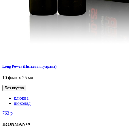
Long Power (Питьевая гуарана)
10 флак х 25 мл
Без вкусов
клюква
шоколад
763
р
IRONMAN™