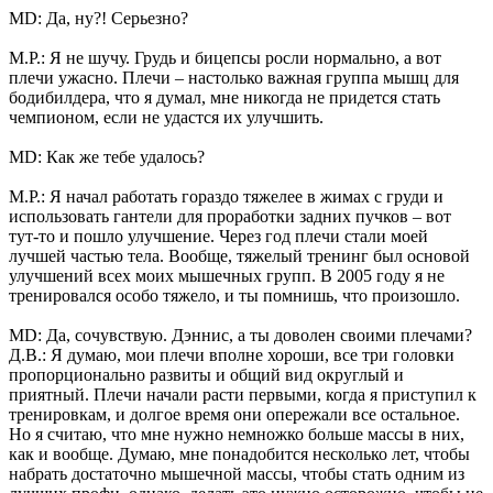
MD: Да, ну?! Серьезно?
М.Р.: Я не шучу. Грудь и бицепсы росли нормально, а вот
плечи ужасно. Плечи – настолько важная группа мышц для
бодибилдера, что я думал, мне никогда не придется стать
чемпионом, если не удастся их улучшить.
MD: Как же тебе удалось?
М.Р.: Я начал работать гораздо тяжелее в жимах с груди и
использовать гантели для проработки задних пучков – вот
тут-то и пошло улучшение. Через год плечи стали моей
лучшей частью тела. Вообще, тяжелый тренинг был основой
улучшений всех моих мышечных групп. В 2005 году я не
тренировался особо тяжело, и ты помнишь, что произошло.
MD: Да, сочувствую. Дэннис, а ты доволен своими плечами?
Д.В.: Я думаю, мои плечи вполне хороши, все три головки
пропорционально развиты и общий вид округлый и
приятный. Плечи начали расти первыми, когда я приступил к
тренировкам, и долгое время они опережали все остальное.
Но я считаю, что мне нужно немножко больше массы в них,
как и вообще. Думаю, мне понадобится несколько лет, чтобы
набрать достаточно мышечной массы, чтобы стать одним из