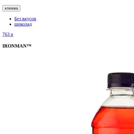
клюква
Без вкусов
шоколад
763
р
IRONMAN™