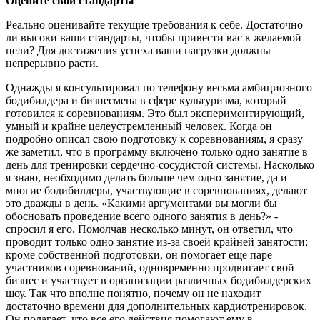
Оцените свои стандарты
Реально оценивайте текущие требования к себе. Достаточно
ли высоки ваши стандарты, чтобы привести вас к желаемой
цели? Для достижения успеха ваши нагрузки должны
непрерывно расти.
Однажды я консультировал по телефону весьма амбициозного
бодибилдера и бизнесмена в сфере культуризма, который
готовился к соревнованиям. Это был экспериментирующий,
умный и крайне целеустремленный человек. Когда он
подробно описал свою подготовку к соревнованиям, я сразу
же заметил, что в программу включено только одно занятие в
день для тренировки сердечно-сосудистой системы. Насколько
я знаю, необходимо делать больше чем одно занятие, да и
многие бодибилдеры, участвующие в соревнованиях, делают
это дважды в день. «Какими аргументами вы могли бы
обосновать проведение всего одного занятия в день?» -
спросил я его. Помолчав несколько минут, он ответил, что
проводит только одно занятие из-за своей крайней занятости:
кроме собственной подготовки, он помогает еще паре
участников соревнований, одновременно продвигает свой
бизнес и участвует в организации различных бодибилдерских
шоу. Так что вполне понятно, почему он не находит
достаточно времени для дополнительных кардиотренировок.
Он полагает, что все его действия помогают ему в