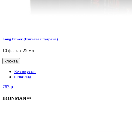
Long Power (Питьевая гуарана)
10 флак х 25 мл
клюква
Без вкусов
шоколад
763
р
IRONMAN™