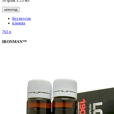
10 флак х 25 мл
шоколад
Без вкусов
клюква
763
р
IRONMAN™