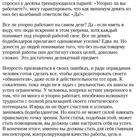
спросил у десятка тренирующихся парней: «Упорно ли вы
работаете?», могу гарантировать, что как минимум девять из
них без колебаний ответили бы: «Да!».
Все ли упорно работают на самом деле? Да - если иметь в
виду, что люди искренне в этом уверены, хотя каждый
понимает под упорной работой свое. Все ли девять
бодибилдеров прилагают одинаковые усилия? Едва ли. Но
донести до людей понимание того, что без по-настоящему
упорной работы они достигнут своих целей, довольно
сложно. Это достаточно деликатный предмет.
Непросто признаваться в своих ошибках, и ради оправдания
человек готов сделать все, чтобы дискредитировать своего
«обвинителя», даже если в действительности тот прав. К
сожалению, пока люди не в ладах с реальностью, их шансы на
успех ограничены. У человека, вопреки истине уверенного в
том, что он много и упорно работает, неизбежно возникнут
трудности с полной реализацией своего генетического
потенциала. И вряд ли он будет счастлив и успешен,
занимаясь бодибилдингом. Но никто не может силой навязать
правильную точку зрения. Хотя статья, подобная этой, может
стать помощником, вы должны сами настроить себя на успех.
В конечном итоге, именно вы должны стать для себя главным
инспектором, контролирующим качество работы, цель и