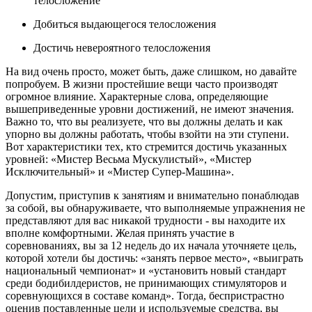
телосложение
Добиться выдающегося телосложения
Достичь невероятного телосложения
На вид очень просто, может быть, даже слишком, но давайте
попробуем. В жизни простейшие вещи часто производят
огромное влияние. Характерные слова, определяющие
вышеприведенные уровни достижений, не имеют значения.
Важно то, что вы реализуете, что вы должны делать и как
упорно вы должны работать, чтобы взойти на эти ступени.
Вот характеристики тех, кто стремится достичь указанных
уровней: «Мистер Весьма Мускулистый», «Мистер
Исключительный» и «Мистер Супер-Машина».
Допустим, приступив к занятиям и внимательно понаблюдав
за собой, вы обнаруживаете, что выполняемые упражнения не
представляют для вас никакой трудности - вы находите их
вполне комфортными. Желая принять участие в
соревнованиях, вы за 12 недель до их начала уточняете цель,
которой хотели бы достичь: «занять первое место», «выиграть
национальный чемпионат» и «установить новый стандарт
среди бодибилдеристов, не принимающих стимуляторов и
соревнующихся в составе команд». Тогда, беспристрастно
оценив поставленные цели и используемые средства, вы