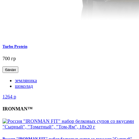
Turbo Protein
700 гр
банан
земляника
шоколад
1264
р
IRONMAN™
Россия "IRONMAN FIT" набор белковых супов со вкусами "Сырный",