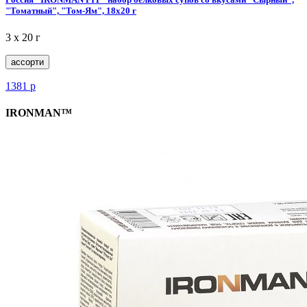
"Томатный", "Том-Ям", 18x20 г
3 x 20 г
ассорти
1381
р
IRONMAN™