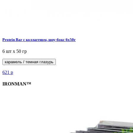
Protein Bar с коллагеном, шоу-бокс 6x50г
6 шт х 50 гр
карамель / темная глазурь
621
р
IRONMAN™