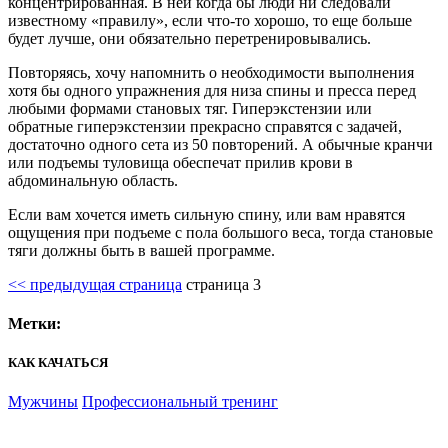
концентрированная. В ней когда бы люди ни следовали
известному «правилу», если что-то хорошо, то еще больше
будет лучше, они обязательно перетренировывались.
Повторяясь, хочу напомнить о необходимости выполнения
хотя бы одного упражнения для низа спины и пресса перед
любыми формами становых тяг. Гиперэкстензии или
обратные гиперэкстензии прекрасно справятся с задачей,
достаточно одного сета из 50 повторений. А обычные кранчи
или подъемы туловища обеспечат прилив крови в
абдоминальную область.
Если вам хочется иметь сильную спину, или вам нравятся
ощущения при подъеме с пола большого веса, тогда становые
тяги должны быть в вашей программе.
<< предыдущая страница
страница
3
Метки:
КАК КАЧАТЬСЯ
Мужчины
Профессиональный тренинг