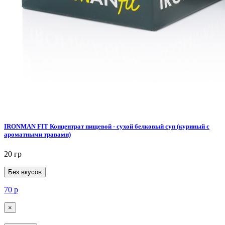
IRONMAN FIT Концентрат пищевой - сухой белковый суп (куриный с
ароматными травами)
20 гр
Без вкусов
70
р
×