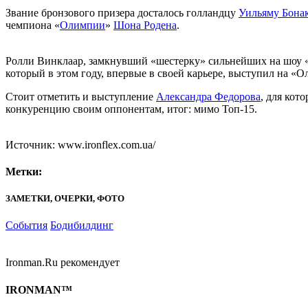
Звание бронзового призера досталось голландцу
Уильяму Бона
чемпиона «
Олимпии
»
Шона Родена
.
Ролли Винклаар, замкнувший «шестерку» сильнейших на шоу «М
который в этом году, впервые в своей карьере, выступил на «
Стоит отметить и выступление
Александра Федорова
, для кот
конкуренцию своим оппонентам, итог: мимо Топ-15.
Источник: www.ironflex.com.ua/
Метки:
ЗАМЕТКИ, ОЧЕРКИ, ФОТО
События
Бодибилдинг
Ironman.Ru рекомендует
IRONMAN™