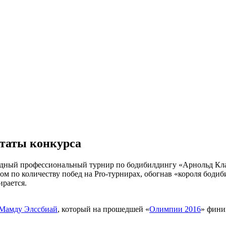
ьтаты конкурса
егодный профессиональный турнир по бодибилдингу «Арнольд Кл
ом по количеству побед на Pro-турнирах, обогнав «короля боди
ирается.
Мамду Элссбиай
, который на прошедшей «
Олимпии 2016
» фини