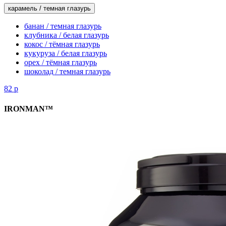
карамель / темная глазурь
банан / темная глазурь
клубника / белая глазурь
кокос / тёмная глазурь
кукуруза / белая глазурь
орех / тёмная глазурь
шоколад / темная глазурь
82
р
IRONMAN™