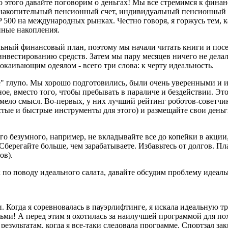
то этого давайте поговорим о деньгах! Мы все стремимся к фин
к накопительный пенсионный счет, индивидуальный пенсионный с
P 500 на международных рынках. Честно говоря, я горжусь тем, к
онные накопления.
альный финансовый план, поэтому мы начали читать книги и по
инвестированию средств. Затем мы пару месяцев ничего не дела
окаивающим одеялом - всего три слова: к черту идеальность.
е" глупо. Мы хорошо подготовились, были очень уверенными и 
ное, вместо того, чтобы пребывать в параличе и бездействии. Э
 имело смысл. Во-первых, у них лучший рейтинг роботов-советчик
стые и быстрые инструменты для этого) и размещайте свои деньг
о безумного, например, не вкладывайте все до копейки в акции,
берегайте больше, чем зарабатываете. Избавьтесь от долгов. Пл
ов).
 по поводу идеального салата, давайте обсудим проблему идеал
 Когда я соревновалась в пауэрлифтинге, я искала идеальную т
зьми! А перед этим я охотилась за наилучшей программой для по
езультатам, когда я все-таки следовала программе. Спортзал зак