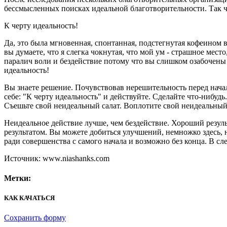
бессмысленных поисках идеальной благотворительности. Так чт
К черту идеальность!
Да, это была мгновенная, спонтанная, подстегнутая кофеином 
вы думаете, что я слегка чокнутая, что мой ум - страшное мес
паралич воли и бездействие потому что вы слишком озабочены 
идеальность!
Вы знаете решение. Почувствовав нерешительность перед нача
себе: "К черту идеальность" и действуйте. Сделайте что-нибу
Съешьте свой неидеальный салат. Воплотите свой неидеальны
Неидеальное действие лучше, чем бездействие. Хороший резуль
результатом. Вы можете добиться улучшений, немножко здесь, н
ради совершенства с самого начала и возможно без конца. В с
Источник: www.niashanks.com
Метки:
КАК КАЧАТЬСЯ
Сохранить форму