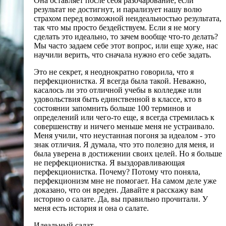
Она оставляет после себя разочарование, если
результат не достигнут, и парализует нашу волю
страхом перед возможной неидеальностью результата,
так что мы просто бездействуем. Если я не могу
сделать это идеально, то зачем вообще что-то делать?
Мы часто задаем себе этот вопрос, или еще хуже, нас
научили верить, что сначала нужно его себе задать.
Это не секрет, я неоднократно говорила, что я
перфекционистка. Я всегда была такой. Неважно,
касалось ли это отличной учебы в колледже или
удовольствия быть единственной в классе, кто в
состоянии запомнить больше 100 терминов и
определений или чего-то еще, я всегда стремилась к
совершенству и ничего меньше меня не устраивало.
Меня учили, что неустанная погоня за идеалом - это
знак отличия. Я думала, что это полезно для меня, и
была уверена в достижении своих целей. Но я больше
не перфекционистка. Я выздоравливающая
перфекционистка. Почему? Потому что поняла,
перфекционизм мне не помогает. На самом деле уже
доказано, что он вреден. Давайте я расскажу вам
историю о салате. Да, вы правильно прочитали. У
меня есть история и она о салате.
Идеальный салат