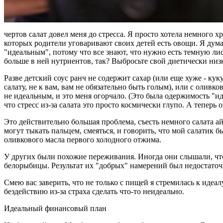
чертов салат довел меня до стресса. Я просто хотела немного 
которых родители уговаривают своих детей есть овощи. Я думаю
"идеальным", потому что все знают, что нужно есть темную лис
больше в ней нутриентов, так? Выбросьте свой диетически низ
Разве детский соус ранч не содержит сахар (или еще хуже - ку
салату, не к вам, вам не обязательно быть голым), или с ол
не идеальным, и это меня огорчало. (Это была одержимость "и
что стресс из-за салата это просто космически глупо. А теперь
Это действительно большая проблема, съесть немного салата 
могут тыкать пальцем, смеяться, и говорить, что мой салатик
оливкового масла первого холодного отжима.
У других были похожие переживания. Иногда они слышали, что
белорыбицы. Результат их "добрых" намерений был недостаточно
Смею вас заверить, что не только с пищей я стремилась к идеа
бездействию из-за страха сделать что-то неидеально.
Идеальный финансовый план