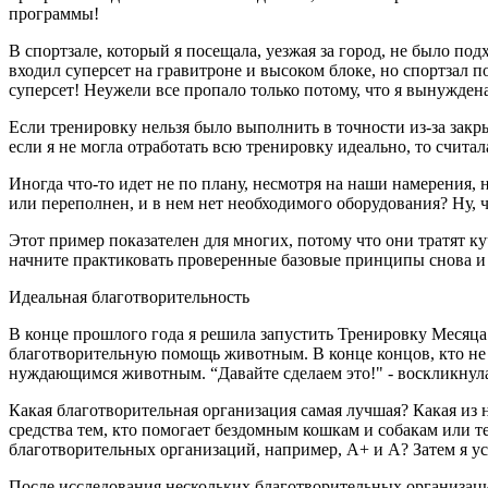
программы!
В спортзале, который я посещала, уезжая за город, не было по
входил суперсет на гравитроне и высоком блоке, но спортзал по
суперсет! Неужели все пропало только потому, что я вынужден
Если тренировку нельзя было выполнить в точности из-за закрыт
если я не могла отработать всю тренировку идеально, то считал
Иногда что-то идет не по плану, несмотря на наши намерения, н
или переполнен, и в нем нет необходимого оборудования? Ну, ч
Этот пример показателен для многих, потому что они тратят к
начните практиковать проверенные базовые принципы снова и с
Идеальная благотворительность
В конце прошлого года я решила запустить Тренировку Месяца
благотворительную помощь животным. В конце концов, кто н
нуждающимся животным. “Давайте сделаем это!" - воскликнула 
Какая благотворительная организация самая лучшая? Какая из
средства тем, кто помогает бездомным кошкам и собакам или 
благотворительных организаций, например, А+ и А? Затем я у
После исследования нескольких благотворительных организаций 