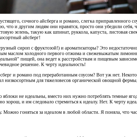
хрустящего, сочного айсберга и романо, слегка приправленного со
, что и другим людям они нравятся, просто они убедили себя, чт
товую зелень, такую как шпинат, руккола, капуста, листовая свек
косортный айсберг!
курузный сироп с фруктозой!) и ароматизаторы? Это недостаточно
ивковым маслом холодного первого отжима и свежевыжатым лимон
деальной" пищей, она ведет к расстройствам и пищевым зависимос
 очевидное решение. К черту идеальность!
айсберг и романо под переработанным соусом? Вот уж нет. Неко
 был низкосортным для тяжеловесов органической овощной фермы
 яблоки не идеальны, вместо них нужно потреблять темные яго
 хорош, и им следовало стремиться к идеалу. Нет. К черту идеа
лу. Можно гоняться за идеалом в любой области. Я поняла, что ч