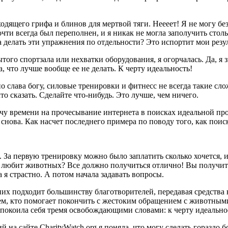
дходящего грифа и блинов для мертвой тяги. Неееет! Я не могу 
чти всегда был переполнен, и я никак не могла заполучить стольк
а делать эти упражнения по отдельности? Это испортит мои резу
ого спортзала или нехватки оборудования, я огорчалась. Да, я зн
а, что лучше вообще ее не делать. К черту идеальность!
о слава богу, силовые тренировки и фитнесс не всегда такие сло
то сказать. Сделайте что-нибудь. Это лучше, чем ничего.
учу времени на прочесывание интернета в поисках идеальной пр
нова. Как насчет последнего примера по поводу того, как поис
. За первую тренировку можно было заплатить сколько хочется
е любит животных? Все должно получиться отлично! Вы получи
я страстно. А потом начала задавать вопросы.
 них подходит большинству благотворителей, передавая средст
тем, кто помогает покончить с жестоким обращением с животны
спокоила себя тремя освобождающими словами: к черту идеально
на сайте CharityWatch.org я поняла, что могу сделать гораздо 