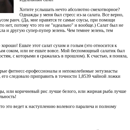
Хотите услышать нечто абсолютно смехотворное?
Однажды у меня был стресс из-за салата. Все верно,
усом ранч. (Да, мне нравятся те самые соусы, при помощи
о нет, потому что это не "идеально" и вообще.) Салат был не
ла и другую супер-пупер зелень. Чем темнее зелень, тем
 хорошо! Ешьте этот салат сухим и голым (это относится к
ным соком, или не ешьте вовсе. Мой беспомощный салатик был
тям, с которыми я сражалась в прошлом). К счастью, я поняла,
торые фитнесс-профессионалы и непоколебимые энтузиасты
, его следовало приправить в точности 1,8539 чайной ложки
ды, или коричневый рис лучше белого, или жирная рыба лучше
льность!
асто это ведет к наступлению волевого паралича и полному