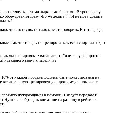
безопасно тянуть с этими дырявыми блинами! В тренировку
о оборудования сразу. Что же делать?!?! Я не могу сделать
льтаты?
аю, что это глупо, не надо мне это говорить. В тот пер од,
жные. Так что теперь, не тренироваться, если спортзал закрыт
ограммы тренировок. Хватит искать "идеальную", просто
ки идеального ведут к параличу?
, и 10% от каждой продажи должны быть пожертвованы на
те великолепную тренировочную программу и поможете
ва напрямую нуждающимся в помощи? Следует передавать
ми? Нужно ли обращать внимание на разницу в рейтинге
сть.
больше, собирая пожертвования, чем проводя время в