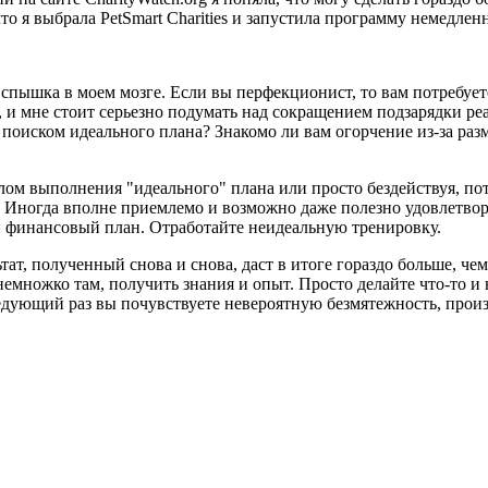
о я выбрала PetSmart Charities и запустила программу немедлен
вспышка в моем мозге. Если вы перфекционист, то вам потребует
то, и мне стоит серьезно подумать над сокращением подзарядки р
поиском идеального плана? Знакомо ли вам огорчение из-за разм
лом выполнения "идеального" плана или просто бездействуя, по
дь. Иногда вполне приемлемо и возможно даже полезно удовлетво
й финансовый план. Отработайте неидеальную тренировку.
тат, полученный снова и снова, даст в итоге гораздо больше, ч
емножко там, получить знания и опыт. Просто делайте что-то и 
ледующий раз вы почувствуете невероятную безмятежность, прои