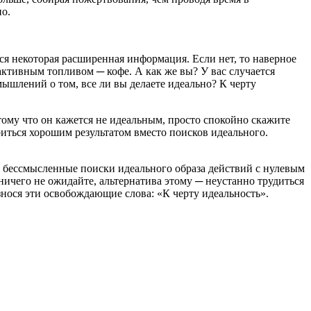
но.
ся некоторая расширенная информация. Если нет, то наверное
еактивным топливом ─ кофе. А как же вы? У вас случается
ышлений о том, все ли вы делаете идеально? К черту
тому что он кажется не идеальным, просто спокойно скажите
риться хорошим результатом вместо поисков идеального.
ем бессмысленные поиски идеального образа действий с нулевым
ничего не ожидайте, альтернатива этому ─ неустанно трудиться
знося эти освобождающие слова: «К черту идеальность».