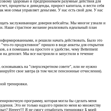
ансовому здоровью и предпринимаем разумные действия для
чет, проценты и дивиденды, прирост капитала, и вести себя
ак моя семья управляет деньгами. У нас есть свой дом. У нас
сещать заслуживающие доверия вебсайты. Мы многое узнали и
ли. Наше страстное желание реализовать идеальный план
информированными, и решили начать действовать. Было это
то "что-то продуктивное" пришло в виде анкеты для открытия
ов, а я помешана на простоте и удобстве, чему Betterment
и на депозит. Мы все настроили и запустили в течение
 основываясь на "сверхсекретном совете", или не нужно
анируйте свое завтра (в том числе пенсионные отчисления).
ьной тренировки.
ренировочную программу, которая могла бы сделать меня
худения. Это не только надолго привело меня ко множеству
рыт? Неееет!!! Я не смогу отработать тренировку Б моей