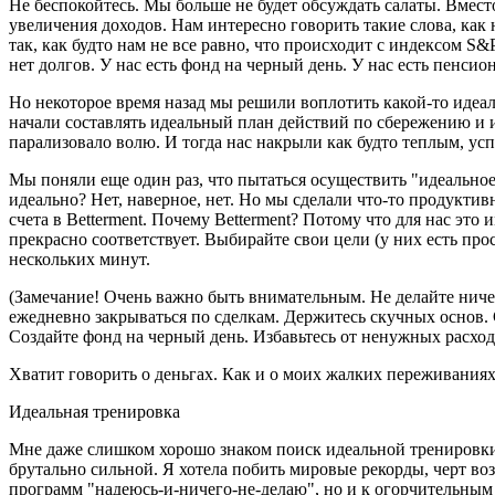
Не беспокойтесь. Мы больше не будет обсуждать салаты. Вмес
увеличения доходов. Нам интересно говорить такие слова, ка
так, как будто нам не все равно, что происходит с индексом S&
нет долгов. У нас есть фонд на черный день. У нас есть пенси
Но некоторое время назад мы решили воплотить какой-то иде
начали составлять идеальный план действий по сбережению и 
парализовало волю. И тогда нас накрыли как будто теплым, усп
Мы поняли еще один раз, что пытаться осуществить "идеально
идеально? Нет, наверное, нет. Но мы сделали что-то продуктив
счета в Betterment. Почему Betterment? Потому что для нас это
прекрасно соответствует. Выбирайте свои цели (у них есть про
нескольких минут.
(Замечание! Очень важно быть внимательным. Не делайте ничег
ежедневно закрываться по сделкам. Держитесь скучных основ. С
Создайте фонд на черный день. Избавьтесь от ненужных расход
Хватит говорить о деньгах. Как и о моих жалких переживаниях
Идеальная тренировка
Мне даже слишком хорошо знаком поиск идеальной тренировки.
брутально сильной. Я хотела побить мировые рекорды, черт во
программ "надеюсь-и-ничего-не-делаю", но и к огорчительным р