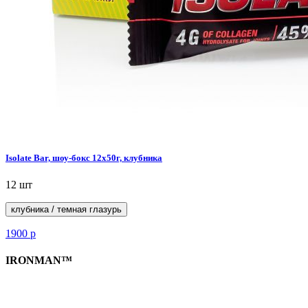
Isolate Bar, шоу-бокс 12x50г, клубника
12 шт
клубника / темная глазурь
1900
р
IRONMAN™