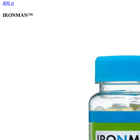
406
р
IRONMAN™