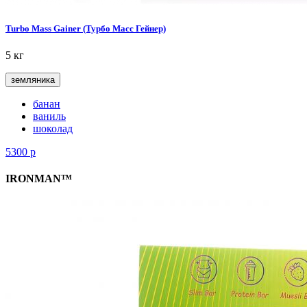
Turbo Mass Gainer (Турбо Масс Гейнер)
5 кг
земляника
банан
ваниль
шоколад
5300
р
IRONMAN™