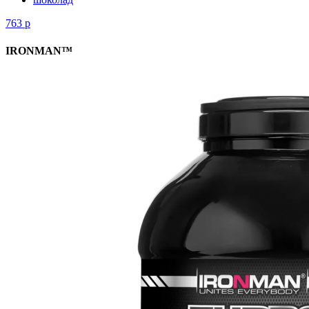
763
р
IRONMAN™