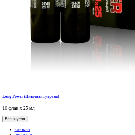
Long Power (Питьевая гуарана)
10 флак х 25 мл
Без вкусов
клюква
шоколад