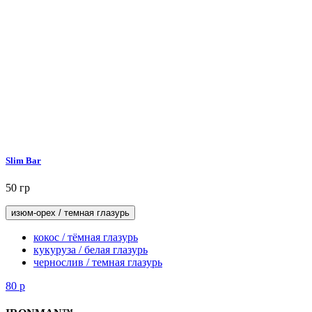
Slim Bar
50 гр
изюм-орех / темная глазурь
кокос / тёмная глазурь
кукуруза / белая глазурь
чернослив / темная глазурь
80
р