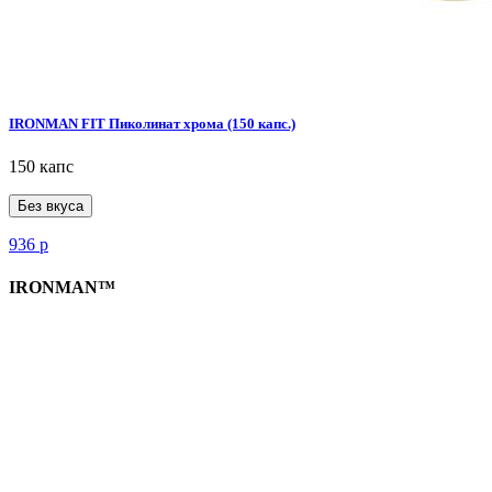
IRONMAN FIT Пиколинат хрома (150 капс.)
150 капс
Без вкуса
936
р
IRONMAN™