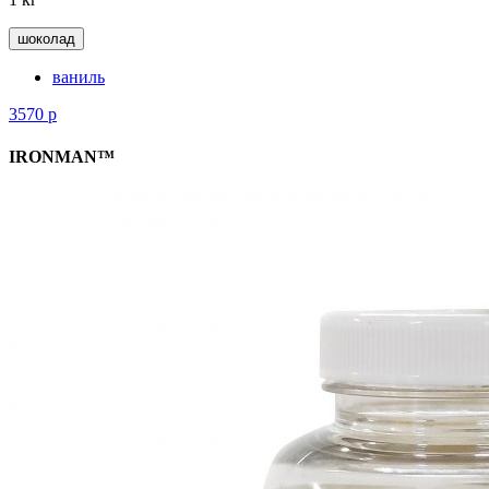
шоколад
ваниль
3570
р
IRONMAN™