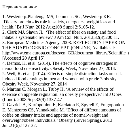
Первоисточники:
1. Westerterp-Plantenga MS, Lemmens SG, Westerterp KR.
‘Dietary protein - its role in satiety, energetics, weight loss and
health.’ Br J Nutr. 2012 Aug;108 Suppl 2:S105-12.
2. Clark MJ, Slavin JL. ‘The effect of fiber on satiety and food
intake: a systematic review.’ J Am Coll Nutr. 2013;32(3):200-11.
3. European Medicines Agency. 2008. REFLECTION PAPER ON
THE ADAPTOGENIC CONCEPT. [ONLINE] Available at:
http://www.ema.europa.eu/docs/en_GB/document_library/Scientific
[Accessed 20 April 15].
4. Demos, K. et al. (2014). The effects of cognitive strategies in
neural food cue reactivity. Obesity Week, November 27, 2014.
5. Weil, R. et al. (2014). Effects of simple distraction tasks on self-
induced food cravings in men and women with grade 3 obesity.
Obesity Week, November 27, 2014
6. Martins C, Morgan L, Truby H. ‘A review of the effects of
exercise on appetite regulation: an obesity perspective.’ Int J Obes
(Lond). 2008 Sep;32(9):1337-47
7. Gavrieli A, Karfopoulou E, Kardatou E, Spyreli E, Fragopoulou
E, Mantzoros CS, Yannakoulia M. ‘Effect of different amounts of
coffee on dietary intake and appetite of normal-weight and
overweight/obese individuals.’ Obesity (Silver Spring). 2013
Jun;21(6):1127-32.