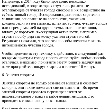
Например, в 2014 году было проведено несколько
исследований, в ходе которых изучались различные
отвлекающие от чувства голода способы и их воздействие на
субъективный голод. Исследовались различные стратегии
мышления, основанные на восприятии, такие как
концентрация на негативных аспектах уступок чувству голода
или переход мыслей на другие темы, отличные от пищи,
вплоть до короткой 30-секундной активности, например,
стучать по лбу, дергать мочку уха или стучать ногой.
Результаты показали, что все эти способы помогли снизить
интенсивность чувства голода.
Чтобы применить эту технику к действию, в следующий раз
во время приступа голода просто используйте любые способы
отвлечься, например, почитайте газету, решите задачку или
даже прогуляйтесь вокруг квартала в течение 10 минут.
6. Занятия спортом
Занятия спортом не только развивают мышцы и сжигают
калории, они также помогают снизить аппетит. Во время
занятий спортом кровоток перенаправляется от
пищеварительного тракта к работающим мышцам. Это
приводит к снижению чувства голода.
Вдобавок было показано, что занятия спортом влияют на