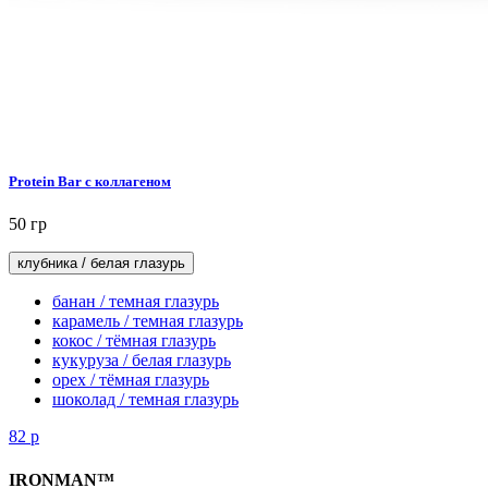
Protein Bar с коллагеном
50 гр
клубника / белая глазурь
банан / темная глазурь
карамель / темная глазурь
кокос / тёмная глазурь
кукуруза / белая глазурь
орех / тёмная глазурь
шоколад / темная глазурь
82
р
IRONMAN™