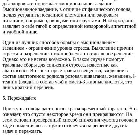
для здоровья и порождает эмоциональное заедание.
Эмоциональное заедание, в отличие от физического голода,
нельзя устранить поеданием клетчатки или здоровым
питанием, например, овощами или фруктами. Наоборот, оно
заявляет о себе тягой к определенной нездоровой, аппетитной
и удобной пище.
Один из лучших способов борьбы с эмоциональным
заеданием - ограничение уровня стресса. Выявление причин
стресса и разрешение этих проблем - это идеальное решение.
Однако это не всегда возможно. В таком случае помогут
травяные сборы для снижения стресса, известные как
адаптогены. Вот некоторые травы и вещества, входящие в
состав адаптогенов: родиола розовая, ашваганда, женьшень, l-
теанин (входит в состав чая) и омега-3 жирные кислоты, это
лишь краткий перечень.
5. Пережидайте
Приступы голода часто носят кратковременный характер. Это
означает, что спустя некоторое время они прекращаются. На
этом основан проверенный способ снижения чувства голода в
ходе снижения веса - нужно отвлечься на решение других
задач и переждать.