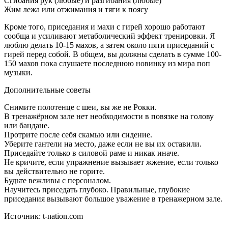
Сгибания рук (любые) и разгибания (любые)
Жим лежа или отжимания и тяги к поясу
Кроме того, приседания и махи с гирей хорошо работают
сообща и усиливают метаболический эффект тренировки. Я
люблю делать 10-15 махов, а затем около пяти приседаний с
гирей перед собой. В общем, вы должны сделать в сумме 100-
150 махов пока слушаете последнюю новинку из мира поп
музыки.
Дополнительные советы
Снимите полотенце с шеи, вы же не Рокки.
В тренажёрном зале нет необходимости в повязке на голову
или бандане.
Протрите после себя скамью или сидение.
Уберите гантели на место, даже если не вы их оставили.
Приседайте только в силовой раме и никак иначе.
Не кричите, если упражнение вызывает жжение, если только
вы действительно не горите.
Будьте вежливы с персоналом.
Научитесь приседать глубоко. Правильные, глубокие
приседания вызывают большое уважение в тренажерном зале.
Источник: t-nation.com