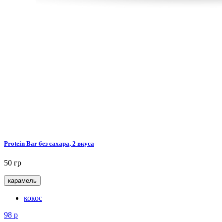
Protein Bar без сахара, 2 вкуса
50 гр
карамель
кокос
98
р