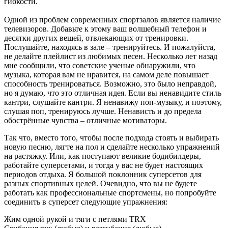
гибкости.
Одной из проблем современных спортзалов является наличие
телевизоров. Добавьте к этому ваш волшебный телефон и
десятки других вещей, отвлекающих от тренировки.
Послушайте, находясь в зале – тренируйтесь. И пожалуйста,
не делайте плейлист из любимых песен. Несколько лет назад
мне сообщили, что советские ученые обнаружили, что
музыка, которая вам не нравится, на самом деле повышает
способность тренироваться. Возможно, это было неправдой,
но я думаю, что это отличная идея. Если вы ненавидите стиль
кантри, слушайте кантри. Я ненавижу поп-музыку, и поэтому,
слушая поп, тренируюсь лучше. Ненависть и до предела
обострённые чувства – отличные мотиваторы.
Так что, вместо того, чтобы после подхода стоять и выбирать
новую песню, лягте на пол и сделайте несколько упражнений
на растяжку. Или, как поступают великие бодибилдеры,
работайте суперсетами, и тогда у вас не будет настоящих
периодов отдыха. Я большой поклонник суперсетов для
разных спортивных целей. Очевидно, что вы не будете
работать как профессиональные спортсмены, но попробуйте
соединить в суперсет следующие упражнения:
Жим одной рукой и тяги с петлями TRX