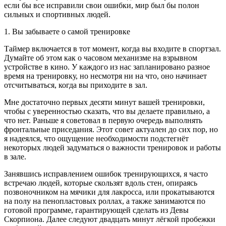
если бы все исправили свои ошибки, мир был бы полон
сильных и спортивных людей.
1. Вы забываете о самой тренировке
Таймер включается в тот момент, когда вы входите в спортзал.
Думайте об этом как о часовом механизме на взрывном
устройстве в кино. У каждого из нас запланировано разное
время на тренировку, но несмотря ни на что, оно начинает
отсчитываться, когда вы приходите в зал.
Мне достаточно первых десяти минут вашей тренировки,
чтобы с уверенностью сказать, что вы делаете правильно, а
что нет. Раньше я советовал в первую очередь выполнять
фронтальные приседания. Этот совет актуален до сих пор, но
я надеялся, что ощущение необходимости подстегнёт
некоторых людей задуматься о важности тренировок и работы
в зале.
Занявшись исправлением ошибок тренирующихся, я часто
встречаю людей, которые скользят вдоль стен, опираясь
позвоночником на мячики для лакросса, или прокатываются
на полу на пенопластовых роллах, а также занимаются по
готовой программе, гарантирующей сделать из Девы
Скорпиона. Далее следуют двадцать минут лёгкой пробежки