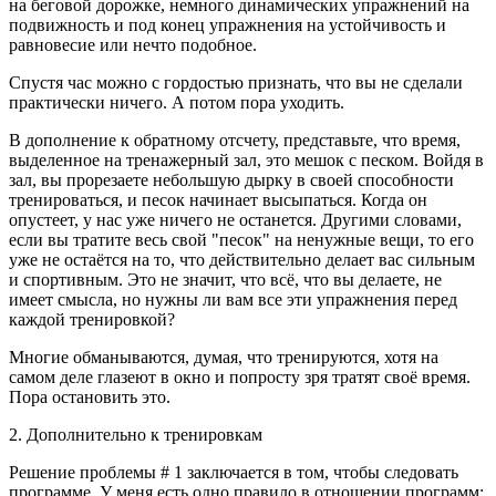
на беговой дорожке, немного динамических упражнений на
подвижность и под конец упражнения на устойчивость и
равновесие или нечто подобное.
Спустя час можно с гордостью признать, что вы не сделали
практически ничего. А потом пора уходить.
В дополнение к обратному отсчету, представьте, что время,
выделенное на тренажерный зал, это мешок с песком. Войдя в
зал, вы прорезаете небольшую дырку в своей способности
тренироваться, и песок начинает высыпаться. Когда он
опустеет, у нас уже ничего не останется. Другими словами,
если вы тратите весь свой "песок" на ненужные вещи, то его
уже не остаётся на то, что действительно делает вас сильным
и спортивным. Это не значит, что всё, что вы делаете, не
имеет смысла, но нужны ли вам все эти упражнения перед
каждой тренировкой?
Многие обманываются, думая, что тренируются, хотя на
самом деле глазеют в окно и попросту зря тратят своё время.
Пора остановить это.
2. Дополнительно к тренировкам
Решение проблемы # 1 заключается в том, чтобы следовать
программе. У меня есть одно правило в отношении программ: