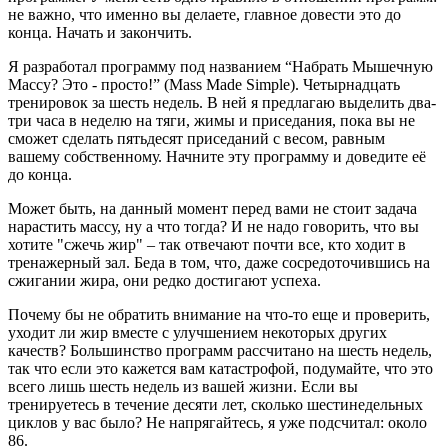
не важно, что именно вы делаете, главное довести это до
конца. Начать и закончить.
Я разработал программу под названием “Набрать Мышечную
Массу? Это - просто!” (Mass Made Simple). Четырнадцать
тренировок за шесть недель. В ней я предлагаю выделить два-
три часа в неделю на тяги, жимы и приседания, пока вы не
сможет сделать пятьдесят приседаний с весом, равным
вашему собственному. Начните эту программу и доведите её
до конца.
Может быть, на данный момент перед вами не стоит задача
нарастить массу, ну а что тогда? И не надо говорить, что вы
хотите "сжечь жир" – так отвечают почти все, кто ходит в
тренажерный зал. Беда в том, что, даже сосредоточившись на
сжигании жира, они редко достигают успеха.
Почему бы не обратить внимание на что-то еще и проверить,
уходит ли жир вместе с улучшением некоторых других
качеств? Большинство программ рассчитано на шесть недель,
так что если это кажется вам катастрофой, подумайте, что это
всего лишь шесть недель из вашей жизни. Если вы
тренируетесь в течение десяти лет, сколько шестинедельных
циклов у вас было? Не напрягайтесь, я уже подсчитал: около
86.