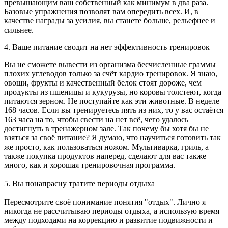
превышающим ваш собственный как минимум в два раза.
Базовые упражнения позволят вам опередить всех. И, в
качестве награды за усилия, вы станете больше, рельефнее и
сильнее.
4. Ваше питание сводит на нет эффективность тренировок
Вы не сможете вывести из организма бесчисленные граммы
плохих углеводов только за счёт кардио тренировок. Я знаю,
овощи, фрукты и качественный белок стоят дороже, чем
продукты из пшеницы и кукурузы, но коровы толстеют, когда
питаются зерном. Не поступайте как эти животные. В неделе
168 часов. Если вы тренируетесь пять из них, то у вас остаётся
163 часа на то, чтобы свести на нет всё, чего удалось
достигнуть в тренажерном зале. Так почему бы хотя бы не
взяться за своё питание? Я думаю, что научиться готовить так
же просто, как пользоваться ножом. Мультиварка, гриль, а
также покупка продуктов наперед, сделают для вас также
много, как и хорошая тренировочная программа.
5. Вы понапрасну тратите периоды отдыха
Пересмотрите своё понимание понятия "отдых". Лично я
никогда не рассчитываю периоды отдыха, а использую время
между подходами на коррекцию и развитие подвижности и