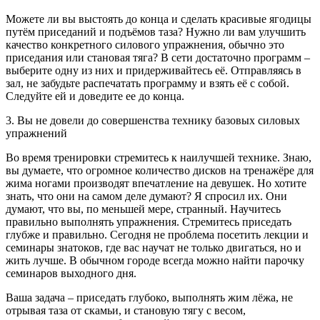
Можете ли вы выстоять до конца и сделать красивые ягодицы
путём приседаний и подъёмов таза? Нужно ли вам улучшить
качество конкретного силового упражнения, обычно это
приседания или становая тяга? В сети достаточно программ –
выберите одну из них и придерживайтесь её. Отправляясь в
зал, не забудьте распечатать программу и взять её с собой.
Следуйте ей и доведите ее до конца.
3. Вы не довели до совершенства технику базовых силовых
упражнений
Во время тренировки стремитесь к наилучшей технике. Знаю,
вы думаете, что огромное количество дисков на тренажёре для
жима ногами производят впечатление на девушек. Но хотите
знать, что они на самом деле думают? Я спросил их. Они
думают, что вы, по меньшей мере, странный. Научитесь
правильно выполнять упражнения. Стремитесь приседать
глубже и правильно. Сегодня не проблема посетить лекции и
семинары знатоков, где вас научат не только двигаться, но и
жить лучше. В обычном городе всегда можно найти парочку
семинаров выходного дня.
Ваша задача – приседать глубоко, выполнять жим лёжа, не
отрывая таза от скамьи, и становую тягу с весом,