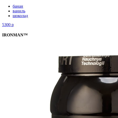
банан
ваниль
шоколад
5300
р
IRONMAN™