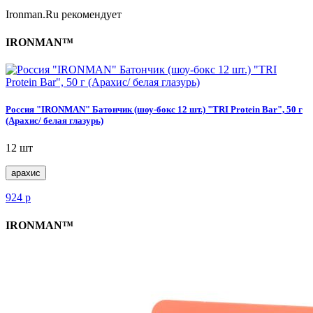
Ironman.Ru рекомендует
IRONMAN™
Россия "IRONMAN" Батончик (шоу-бокс 12 шт.) "TRI Protein Bar", 50 г
(Арахис/ белая глазурь)
12 шт
арахис
924
р
IRONMAN™