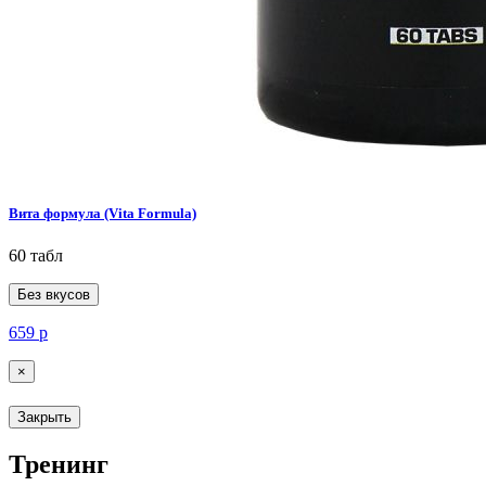
Вита формула (Vita Formula)
60 табл
Без вкусов
659
р
×
Закрыть
Тренинг