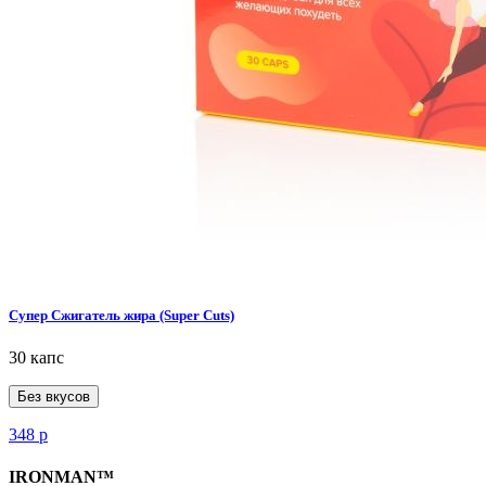
Супер Сжигатель жира (Super Cuts)
30 капс
Без вкусов
348
р
IRONMAN™