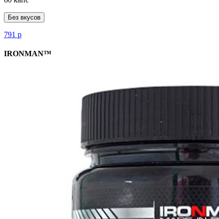
Без вкусов
791
р
IRONMAN™