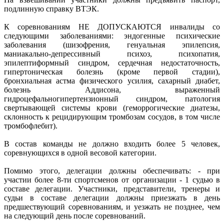
подлинную справку ВТЭК.
К соревнованиям НЕ ДОПУСКАЮТСЯ инвалиды со
следующими заболеваниями: эндогенные психические
заболевания (шизофрения, генуальная эпилепсия,
маниакально-депрессивный психоз, психопатия,
эпилептиформный синдром, сердечная недостаточность,
гипертоническая болезнь (кроме первой стадии),
бронхиальная астма физического усилия, сахарный диабет,
болезнь Аддисона, выраженный
гидроцефальногипертензионный синдром, патология
свертывающей системы крови (геморрогические диатезы,
склонность к рецидирующим тромбозам сосудов, в том числе
тромбофлебит).
В состав команды не должно входить более 5 человек,
соревнующихся в одной весовой категории.
Помимо этого, делегации должны обеспечивать: - при
участии более 8-ти спортсменов от организации - 1 судью в
составе делегации. Участники, представители, тренеры и
судьи в составе делегации должны приезжать в день
предшествующий соревнованиям, и уезжать не позднее, чем
на следующий день после соревнований.