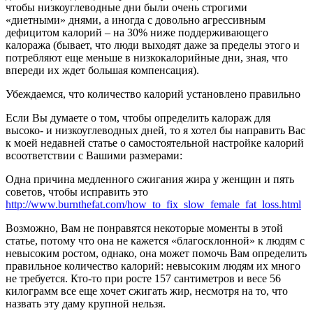
чтобы низкоуглеводные дни были очень строгими
«диетными» днями, а иногда с довольно агрессивным
дефицитом калорий – на 30% ниже поддерживающего
калоража (бывает, что люди выходят даже за пределы этого и
потребляют еще меньше в низкокалорийные дни, зная, что
впереди их ждет большая компенсация).
Убеждаемся, что количество калорий установлено правильно
Если Вы думаете о том, чтобы определить калораж для
высоко- и низкоуглеводных дней, то я хотел бы направить Вас
к моей недавней статье о самостоятельной настройке калорий
всоответствии с Вашими размерами:
Одна причина медленного сжигания жира у женщин и пять
советов, чтобы исправить это
http://www.burnthefat.com/how_to_fix_slow_female_fat_loss.html
Возможно, Вам не понравятся некоторые моменты в этой
статье, потому что она не кажется «благосклонной» к людям с
невысоким ростом, однако, она может помочь Вам определить
правильное количество калорий: невысоким людям их много
не требуется. Кто-то при росте 157 сантиметров и весе 56
килограмм все еще хочет сжигать жир, несмотря на то, что
назвать эту даму крупной нельзя.