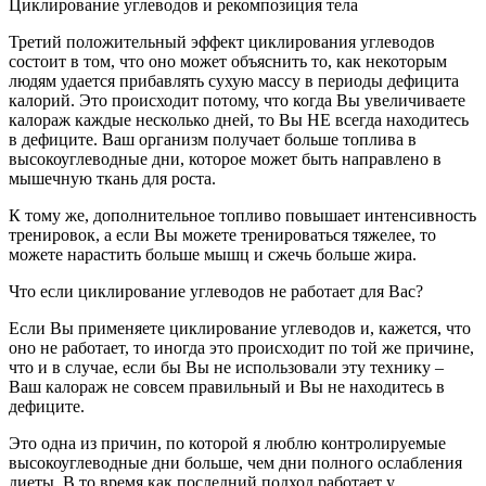
Циклирование углеводов и рекомпозиция тела
Третий положительный эффект циклирования углеводов
состоит в том, что оно может объяснить то, как некоторым
людям удается прибавлять сухую массу в периоды дефицита
калорий. Это происходит потому, что когда Вы увеличиваете
калораж каждые несколько дней, то Вы НЕ всегда находитесь
в дефиците. Ваш организм получает больше топлива в
высокоуглеводные дни, которое может быть направлено в
мышечную ткань для роста.
К тому же, дополнительное топливо повышает интенсивность
тренировок, а если Вы можете тренироваться тяжелее, то
можете нарастить больше мышц и сжечь больше жира.
Что если циклирование углеводов не работает для Вас?
Если Вы применяете циклирование углеводов и, кажется, что
оно не работает, то иногда это происходит по той же причине,
что и в случае, если бы Вы не использовали эту технику –
Ваш калораж не совсем правильный и Вы не находитесь в
дефиците.
Это одна из причин, по которой я люблю контролируемые
высокоуглеводные дни больше, чем дни полного ослабления
диеты. В то время как последний подход работает у