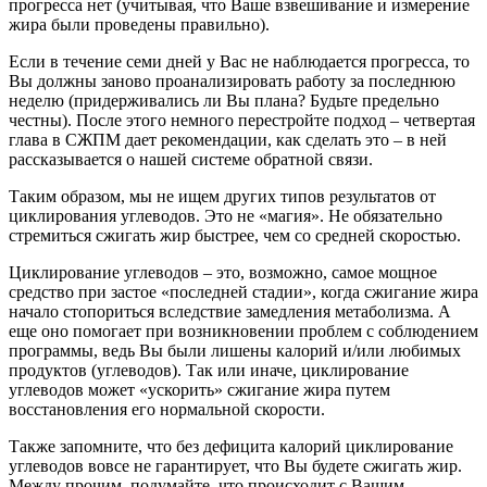
прогресса нет (учитывая, что Ваше взвешивание и измерение
жира были проведены правильно).
Если в течение семи дней у Вас не наблюдается прогресса, то
Вы должны заново проанализировать работу за последнюю
неделю (придерживались ли Вы плана? Будьте предельно
честны). После этого немного перестройте подход – четвертая
глава в СЖПМ дает рекомендации, как сделать это – в ней
рассказывается о нашей системе обратной связи.
Таким образом, мы не ищем других типов результатов от
циклирования углеводов. Это не «магия». Не обязательно
стремиться сжигать жир быстрее, чем со средней скоростью.
Циклирование углеводов – это, возможно, самое мощное
средство при застое «последней стадии», когда сжигание жира
начало стопориться вследствие замедления метаболизма. А
еще оно помогает при возникновении проблем с соблюдением
программы, ведь Вы были лишены калорий и/или любимых
продуктов (углеводов). Так или иначе, циклирование
углеводов может «ускорить» сжигание жира путем
восстановления его нормальной скорости.
Также запомните, что без дефицита калорий циклирование
углеводов вовсе не гарантирует, что Вы будете сжигать жир.
Между прочим, подумайте, что происходит с Вашим