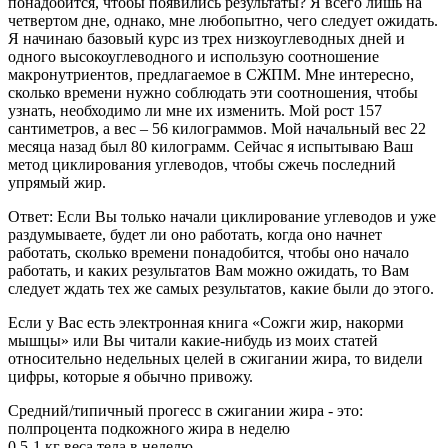
понадобится, чтобы появились результаты? Я всего лишь на
четвертом дне, однако, мне любопытно, чего следует ожидать.
Я начинаю базовый курс из трех низкоуглеводных дней и
одного высокоуглеводного и использую соотношение
макронутриентов, предлагаемое в СЖПМ. Мне интересно,
сколько времени нужно соблюдать эти соотношения, чтобы
узнать, необходимо ли мне их изменить. Мой рост 157
сантиметров, а вес – 56 килограммов. Мой начальный вес 22
месяца назад был 80 килограмм. Сейчас я испытываю Ваш
метод циклирования углеводов, чтобы сжечь последний
упрямый жир.
Ответ: Если Вы только начали циклирование углеводов и уже
раздумываете, будет ли оно работать, когда оно начнет
работать, сколько времени понадобится, чтобы оно начало
работать, и каких результатов Вам можно ожидать, то Вам
следует ждать тех же самых результатов, какие были до этого.
Если у Вас есть электронная книга «Сожги жир, накорми
мышцы» или Вы читали какие-нибудь из моих статей
относительно недельных целей в сжигании жира, то видели
цифры, которые я обычно привожу.
Средний/типичный прогесс в сжигании жира - это:
полпроцента подкожного жира в неделю
0,5-1 кг веса тела в неделю