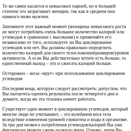
То же самое касается и невысоких парней, но в большей
степени это затрагивает женщин, так как в среднем они
намного ниже мужчин.
Запомните этот важный момент (женщины невысокого роста
не могут потреблять очень большое количество калорий или
углеводов в сравнении с высокими) и применяйте его
независимо от того, используете ли Вы циклирование
углеводов или нет. Вы должны правильно определить
количество калорий для своего телосложения/размеров/уровня
активности. А если Вы действительно хотите есть больше, то
единственный выход – это и сжигать калорий больше.
Осторожно – весы «врут» при использовании циклирования
углеводов
Последняя вещь, которую следует рассмотреть: допустим, что
Вы пытаетесь оценить результаты после четвертого дня и
думаете, когда же эта техника начнет работать.
Существует один момент в циклировании углеводов, который
многие люди не учитывают, – это колебания веса тела
вследствие изменения уровней гликогена и воды в организме.
За три дня низкого потребления углеводов/калорий Вы уже
фактически можете сжечь полкило жира. Однако, затем Вы