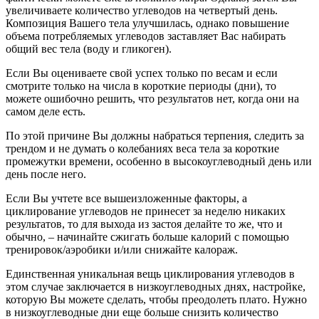
увеличиваете количество углеводов на четвертый день.
Композиция Вашего тела улучшилась, однако повышение
объема потребляемых углеводов заставляет Вас набирать
общий вес тела (воду и гликоген).
Если Вы оцениваете свой успех только по весам и если
смотрите только на числа в короткие периоды (дни), то
можете ошибочно решить, что результатов нет, когда они на
самом деле есть.
По этой причине Вы должны набраться терпения, следить за
трендом и не думать о колебаниях веса тела за короткие
промежутки времени, особенно в высокоуглеводный день или
день после него.
Если Вы учтете все вышеизложенные факторы, а
циклирование углеводов не принесет за неделю никаких
результатов, то для выхода из застоя делайте то же, что и
обычно, – начинайте сжигать больше калорий с помощью
тренировок/аэробики и/или снижайте калораж.
Единственная уникальная вещь циклирования углеводов в
этом случае заключается в низкоуглеводных днях, настройке,
которую Вы можете сделать, чтобы преодолеть плато. Нужно
в низкоуглеводные дни еще больше снизить количество