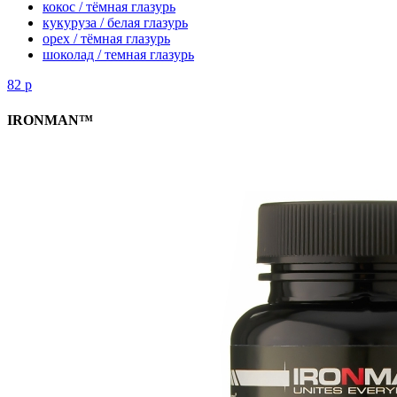
кокос / тёмная глазурь
кукуруза / белая глазурь
орех / тёмная глазурь
шоколад / темная глазурь
82
р
IRONMAN™