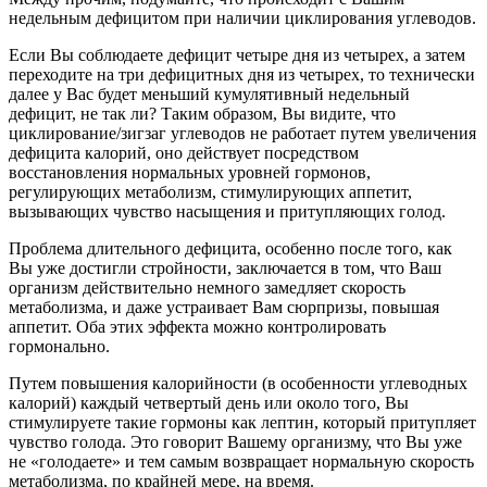
недельным дефицитом при наличии циклирования углеводов.
Если Вы соблюдаете дефицит четыре дня из четырех, а затем
переходите на три дефицитных дня из четырех, то технически
далее у Вас будет меньший кумулятивный недельный
дефицит, не так ли? Таким образом, Вы видите, что
циклирование/зигзаг углеводов не работает путем увеличения
дефицита калорий, оно действует посредством
восстановления нормальных уровней гормонов,
регулирующих метаболизм, стимулирующих аппетит,
вызывающих чувство насыщения и притупляющих голод.
Проблема длительного дефицита, особенно после того, как
Вы уже достигли стройности, заключается в том, что Ваш
организм действительно немного замедляет скорость
метаболизма, и даже устраивает Вам сюрпризы, повышая
аппетит. Оба этих эффекта можно контролировать
гормонально.
Путем повышения калорийности (в особенности углеводных
калорий) каждый четвертый день или около того, Вы
стимулируете такие гормоны как лептин, который притупляет
чувство голода. Это говорит Вашему организму, что Вы уже
не «голодаете» и тем самым возвращает нормальную скорость
метаболизма, по крайней мере, на время.