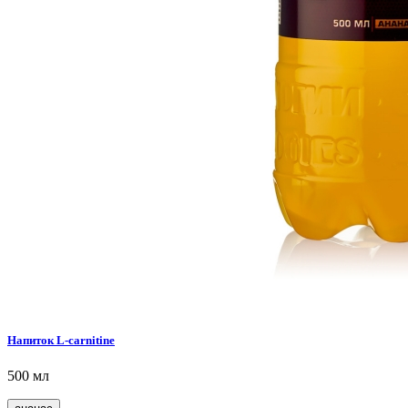
Напиток L-carnitine
500 мл