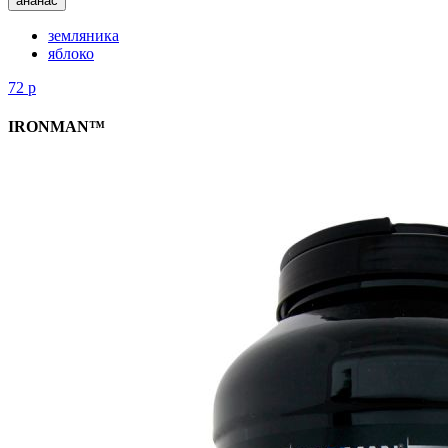
ананас
земляника
яблоко
72
р
IRONMAN™