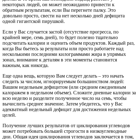
некоторых людей, он может неожиданно привести к
обратным результатам, если Вы перегнете палку. Это
довольно просто, свести на нет несколько дней дефицита
одной гигантской пирушкой.
Если у Вас случается застой (отсутствие прогресса, по
крайней мере, семь дней), то будет полезно тщательно
подсчитать калории и оценить объем продуктов. Каждый раз,
когда Вы бьетесь за результаты или просто работаете над
несколькими последними килограммами жира в упрямых
зонах, внимание к деталям в эти моменты становится
важным, как никогда.
Еще одна вещь, которую Вам следует делать – это начать
следить за числом, игнорируемым большинством людей:
Вашим недельным дефицитом (или средним ежедневным
калоражем в недельном объеме). Сложите дневные калории за
всю неделю и разделите полученное число на семь, чтобы
вычислить среднее значение. Затем убедитесь, что у Вас
адекватный недельный дефицит для достижения недельных
целей.
Получение лучших результатов от циклирования углеводов
может потребовать большей строгости в низкоуглеводные
дни. Общая идея циклирования углеводов заключается в том,