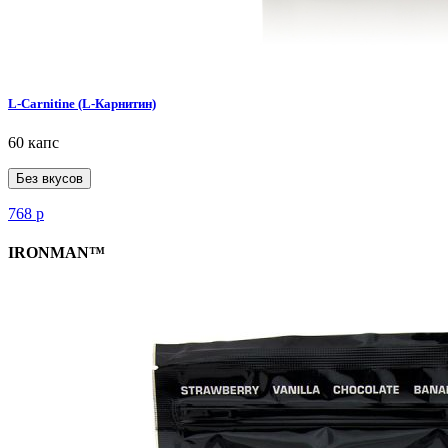
L-Carnitine (L-Карнитин)
60 капс
Без вкусов
768
р
IRONMAN™