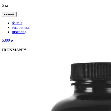
5 кг
ваниль
банан
земляника
шоколад
5300
р
IRONMAN™