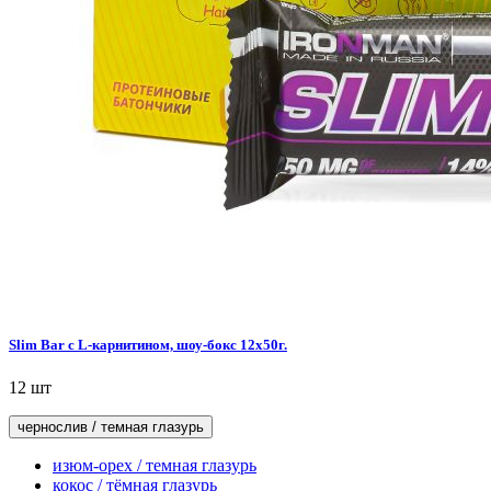
Slim Bar с L-карнитином, шоу-бокс 12x50г.
12 шт
чернослив / темная глазурь
изюм-орех / темная глазурь
кокос / тёмная глазурь