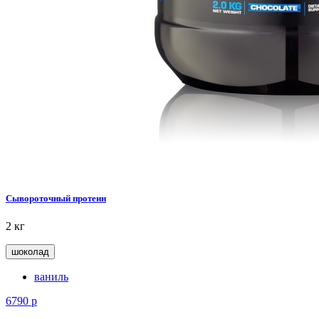
Сывороточный протеин
2 кг
шоколад
ваниль
6790
р