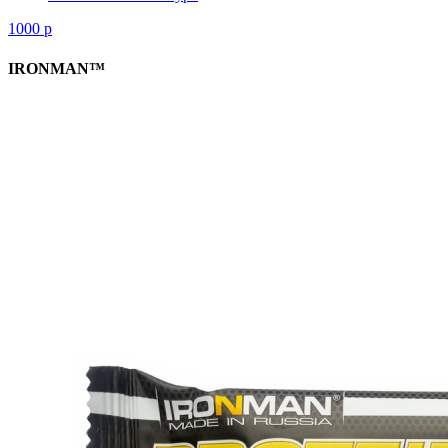
1000
р
IRONMAN™