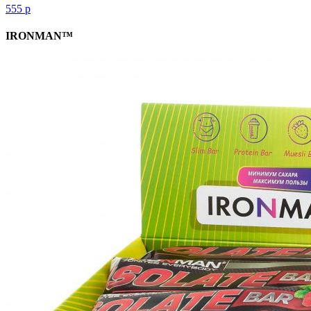
555
р
IRONMAN™