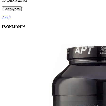
10 флак х 25 мл
Без вкусов
760
р
IRONMAN™