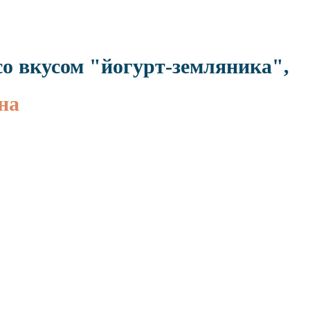
о вкусом "йогурт-земляника",
на