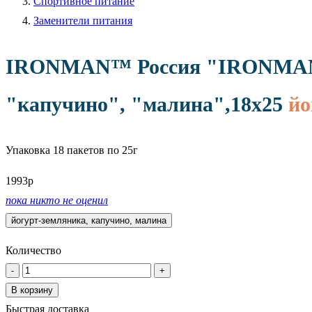
Спортивное питание
Заменители питания
IRONMAN™
Россия "IRONMAN 
"капучино", "малина",18x25
йо
Упаковка
18 пакетов по 25г
1993
р
пока никто не оценил
йогурт-земляника, капучино, малина
Количество
-
+
В корзину
Быстрая доставка