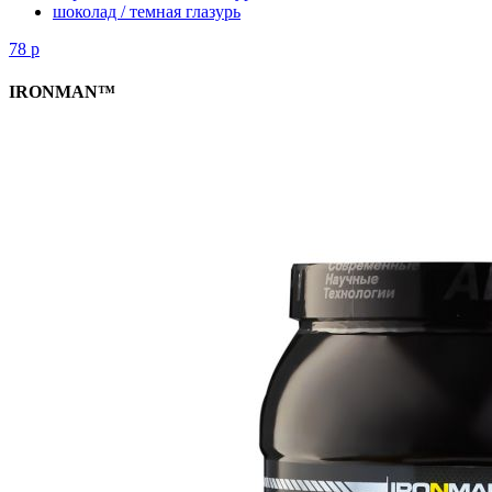
шоколад / темная глазурь
78
р
IRONMAN™