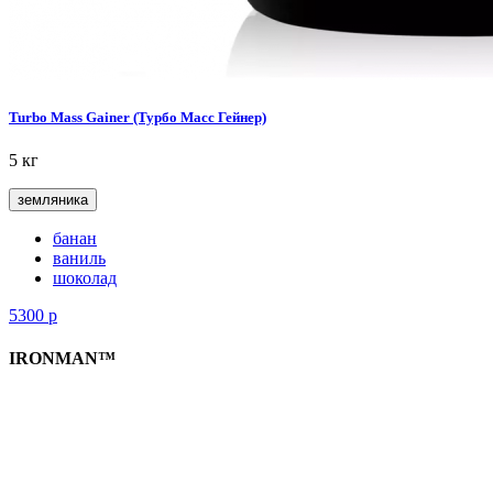
Turbo Mass Gainer (Турбо Масс Гейнер)
5 кг
земляника
банан
ваниль
шоколад
5300
р
IRONMAN™