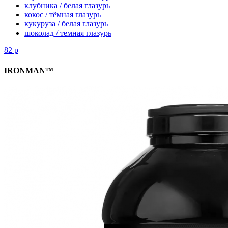
клубника / белая глазурь
кокос / тёмная глазурь
кукуруза / белая глазурь
шоколад / темная глазурь
82
р
IRONMAN™