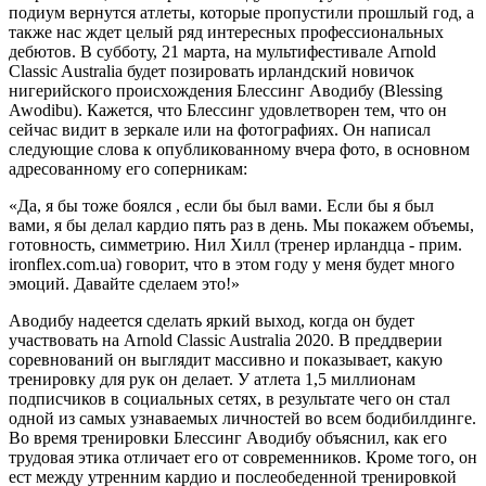
подиум вернутся атлеты, которые пропустили прошлый год, а
также нас ждет целый ряд интересных профессиональных
дебютов. В субботу, 21 марта, на мультифестивале Arnold
Classic Australia будет позировать ирландский новичок
нигерийского происхождения Блессинг Аводибу (Blessing
Awodibu). Кажется, что Блессинг удовлетворен тем, что он
сейчас видит в зеркале или на фотографиях. Он написал
следующие слова к опубликованному вчера фото, в основном
адресованному его соперникам:
«Да, я бы тоже боялся , если бы был вами. Если бы я был
вами, я бы делал кардио пять раз в день. Мы покажем объемы,
готовность, симметрию. Нил Хилл (тренер ирландца - прим.
ironflex.com.ua) говорит, что в этом году у меня будет много
эмоций. Давайте сделаем это!»
Аводибу надеется сделать яркий выход, когда он будет
участвовать на Arnold Classic Australia 2020. В преддверии
соревнований он выглядит массивно и показывает, какую
тренировку для рук он делает. У атлета 1,5 миллионам
подписчиков в социальных сетях, в результате чего он стал
одной из самых узнаваемых личностей во всем бодибилдинге.
Во время тренировки Блессинг Аводибу объяснил, как его
трудовая этика отличает его от современников. Кроме того, он
ест между утренним кардио и послеобеденной тренировкой