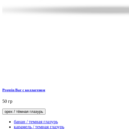
Protein Bar с коллагеном
50 гр
орех / тёмная глазурь
банан / темная глазурь
карамель / темная глазурь