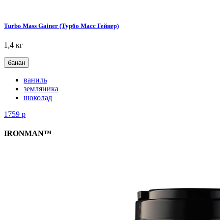
Turbo Mass Gainer (Турбо Масс Гейнер)
1,4 кг
банан
ваниль
земляника
шоколад
1759
р
IRONMAN™